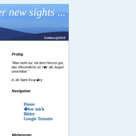
r new sights ...
Cottbus@2010
Prolog
"Man sieht nur mit dem Herzen gut,
das Wesentliche ist f�r die Augen
unsichtbar."
A. de Saint-Exup�ry
Navigation
Home
�ber mich
Bilder
Google Testseite
Webmaster