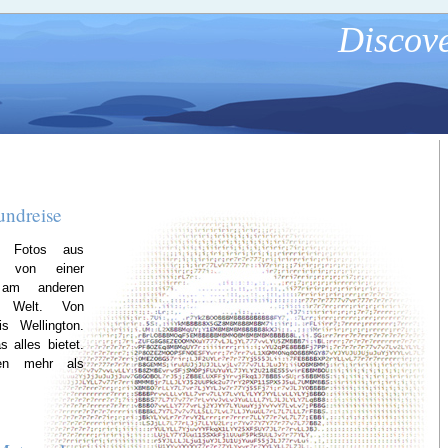
Discove
undreise
d Fotos aus
d von einer
 am anderen
 Welt. Von
s Wellington.
 alles bietet.
gen mehr als