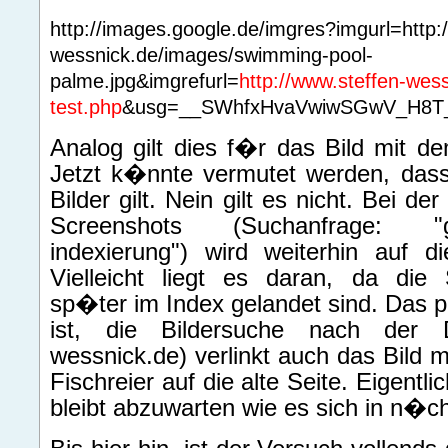
http://images.google.de/imgres?imgurl=http:
wessnick.de/images/swimming-pool-
palme.jpg&imgrefurl=
http://www.steffen-wes
test.php
&usg=__SWhfxHvaVwiwSGwV_H8T_
Analog gilt dies f�r das Bild mit d
Jetzt k�nnte vermutet werden, dass 
Bilder gilt. Nein gilt es nicht. Bei d
Screenshots (Suchanfrage: "
indexierung") wird weiterhin auf die
Vielleicht liegt es daran, da die 
sp�ter im Index gelandet sind. Das 
ist, die Bildersuche nach der Do
wessnick.de) verlinkt auch das Bild 
Fischreier auf die alte Seite. Eigentl
bleibt abzuwarten wie es sich in n�ch