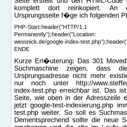
Seite erstellt und den HTML-Code d
komplett dort reinkopiert. An
Ursprungsseite f�ge ich folgenden 
PHP-Start:header("HTTP
Permanently");header("Location: 
wessnick.de/google-index-test.php");header
ENDE
Kurze Erl�uterung: Das 301 Moved 
Suchmaschine zeigen, dass di
Ursprungsadresse nicht mehr existi
nur noch unter http://www.steffen
index-test.php erreichbar ist. Das i
Seite, wie oben in der Adresszeile er
jetzt google-test-indexierung.php im
test.php weiter. So soll es Suchmasc
Dementsprechend sollte die neue S